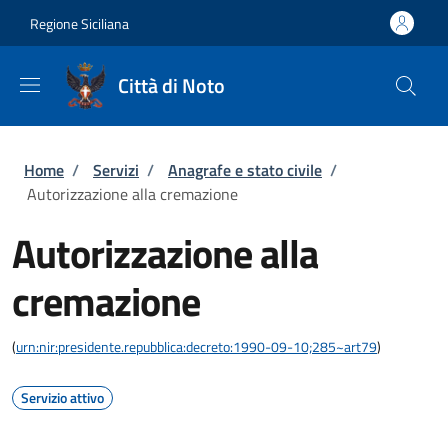
Salta al contenuto principale
Skip to footer content
Regione Siciliana
Città di Noto
Briciole di pane
Home
/
Servizi
/
Anagrafe e stato civile
/
Autorizzazione alla cremazione
Autorizzazione alla
cremazione
(
urn:nir:presidente.repubblica:decreto:1990-09-10;285~art79
)
Servizio attivo