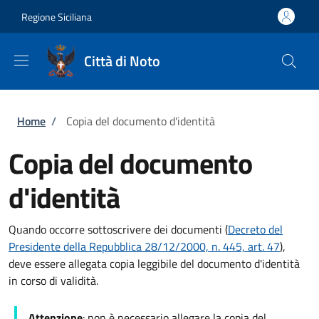
Salta al contenuto principale
Skip to footer content
Regione Siciliana
Città di Noto
Briciole di pane
Home
/
Copia del documento d'identità
Copia del documento
d'identità
Quando occorre sottoscrivere dei documenti (
Decreto del
Presidente della Repubblica 28/12/2000, n. 445, art. 47
),
deve essere allegata copia leggibile del documento d'identità
in corso di validità.
Attenzione
: non è necessario allegare la copia del