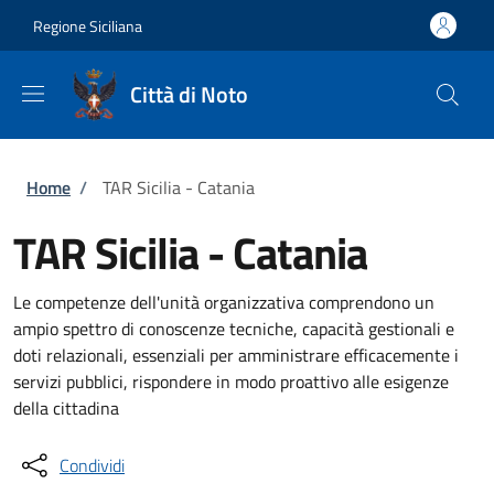
Salta al contenuto principale
Skip to footer content
Regione Siciliana
Città di Noto
Briciole di pane
Home
/
TAR Sicilia - Catania
TAR Sicilia - Catania
Le competenze dell'unità organizzativa comprendono un
ampio spettro di conoscenze tecniche, capacità gestionali e
doti relazionali, essenziali per amministrare efficacemente i
servizi pubblici, rispondere in modo proattivo alle esigenze
della cittadina
Condividi