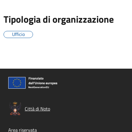
Tipologia di organizzazione
Ufficio
Città di Noto
Footer menu
Area riservata