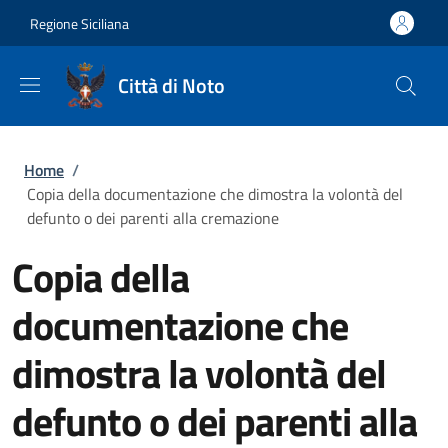
Salta al contenuto principale
Skip to footer content
Regione Siciliana
Città di Noto
Briciole di pane
Home
/
Copia della documentazione che dimostra la volontà del
defunto o dei parenti alla cremazione
Copia della
documentazione che
dimostra la volontà del
defunto o dei parenti alla