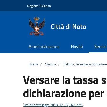
Salta al contenuto principale
Skip to footer content
Regione Siciliana
Città di Noto
Amministrazione
Novità
Servizi
Briciole di pane
Home
/
Servizi
/
Tributi, finanze e contravv
Versare la tassa su
dichiarazione per
(
urn:nir:stato:legge:2013-12-27;147~art1
)