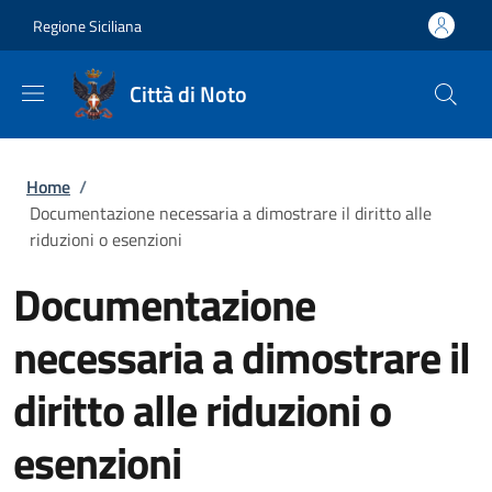
Salta al contenuto principale
Skip to footer content
Regione Siciliana
Città di Noto
Briciole di pane
Home
/
Documentazione necessaria a dimostrare il diritto alle
riduzioni o esenzioni
Documentazione
necessaria a dimostrare il
diritto alle riduzioni o
esenzioni