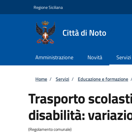
Salta al contenuto principale
Skip to footer content
Regione Siciliana
Città di Noto
Amministrazione
Novità
Servizi
Briciole di pane
Home
/
Servizi
/
Educazione e formazione
Trasporto scolast
disabilità: variazi
(Regolamento comunale)