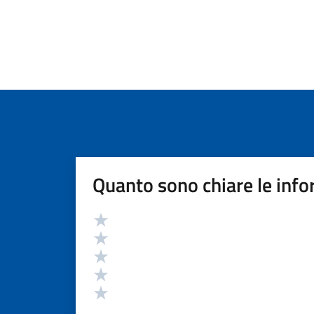
Quanto sono chiare le info
Valutazione
Valuta 5 stelle su 5
Valuta 4 stelle su 5
Valuta 3 stelle su 5
Valuta 2 stelle su 5
Valuta 1 stelle su 5