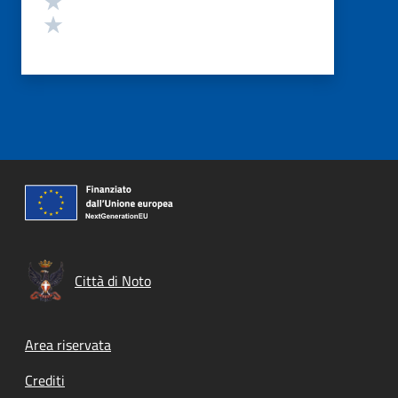
Valuta 1 stelle su 5
Città di Noto
Footer menu
Area riservata
Crediti