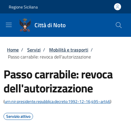
Salta al contenuto principale
Skip to footer content
Regione Siciliana
Città di Noto
Briciole di pane
Home
/
Servizi
/
Mobilità e trasporti
/
Passo carrabile: revoca dell'autorizzazione
Passo carrabile: revoca
dell'autorizzazione
(
urn:nir:presidente.repubblica:decreto:1992-12-16;495~art46
)
Servizio attivo