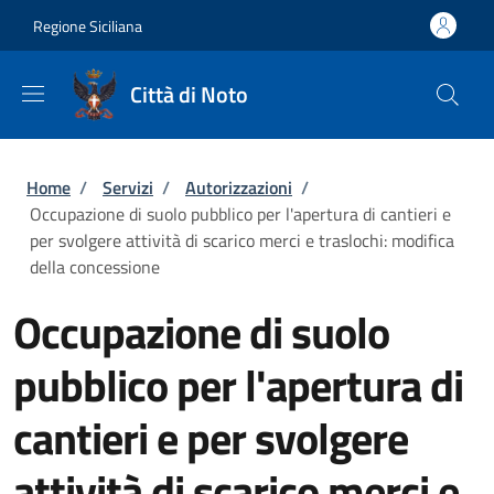
Salta al contenuto principale
Skip to footer content
Regione Siciliana
Città di Noto
Briciole di pane
Home
/
Servizi
/
Autorizzazioni
/
Occupazione di suolo pubblico per l'apertura di cantieri e
per svolgere attività di scarico merci e traslochi: modifica
della concessione
Occupazione di suolo
pubblico per l'apertura di
cantieri e per svolgere
attività di scarico merci e