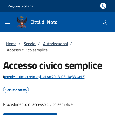
Salta al contenuto principale
Skip to footer content
Regione Siciliana
Città di Noto
Briciole di pane
Home
/
Servizi
/
Autorizzazioni
/
Accesso civico semplice
Accesso civico semplice
(
urn:nir:stato:decreto.legislativo:2013-03-14;33~art5
)
Servizio attivo
Procedimento di accesso civico semplice