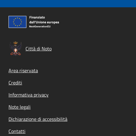
Città di Noto
Footer menu
Area riservata
Crediti
Informativa privacy
Note legali
Dichiarazione di accessibilità
Contatti