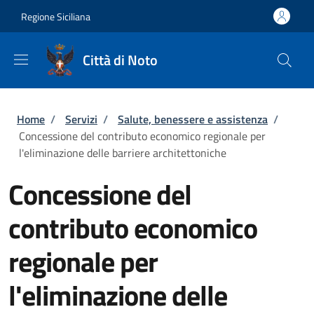
Salta al contenuto principale
Skip to footer content
Regione Siciliana
Città di Noto
Briciole di pane
Home
/
Servizi
/
Salute, benessere e assistenza
/
Concessione del contributo economico regionale per
l'eliminazione delle barriere architettoniche
Concessione del
contributo economico
regionale per
l'eliminazione delle