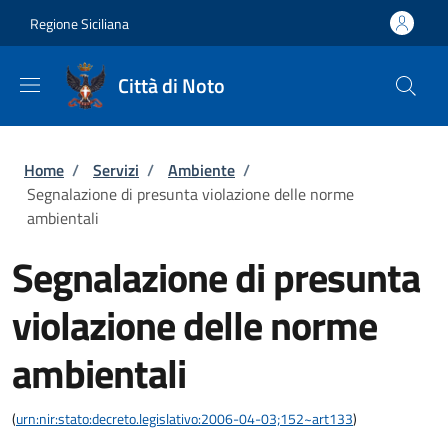
Salta al contenuto principale
Skip to footer content
Regione Siciliana
Città di Noto
Briciole di pane
Home
/
Servizi
/
Ambiente
/
Segnalazione di presunta violazione delle norme
ambientali
Segnalazione di presunta
violazione delle norme
ambientali
(
urn:nir:stato:decreto.legislativo:2006-04-03;152~art133
)