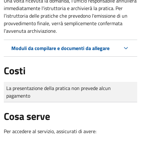
Una volta ricevuta la domanda, l'ufficio responsabile annullerà
immediatamente l'istruttoria e archivierà la pratica. Per
l’istruttoria delle pratiche che prevedono l'emissione di un
provvedimento finale, verrà semplicemente confermata
l'avvenuta archiviazione.
Moduli da compilare e documenti da allegare
Costi
Tipo di pagamento
Importo
La presentazione della pratica non prevede alcun
pagamento
Cosa serve
Per accedere al servizio, assicurati di avere: