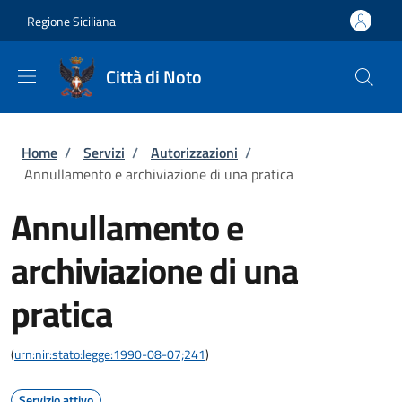
Salta al contenuto principale
Skip to footer content
Regione Siciliana
Città di Noto
Briciole di pane
Home
/
Servizi
/
Autorizzazioni
/
Annullamento e archiviazione di una pratica
Annullamento e
archiviazione di una
pratica
(
urn:nir:stato:legge:1990-08-07;241
)
Servizio attivo