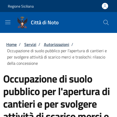
Salta al contenuto principale
Skip to footer content
Regione Siciliana
Città di Noto
Briciole di pane
Home
/
Servizi
/
Autorizzazioni
/
Occupazione di suolo pubblico per l'apertura di cantieri e
per svolgere attività di scarico merci e traslochi: rilascio
della concessione
Occupazione di suolo
pubblico per l'apertura di
cantieri e per svolgere
attività di scarico merci e