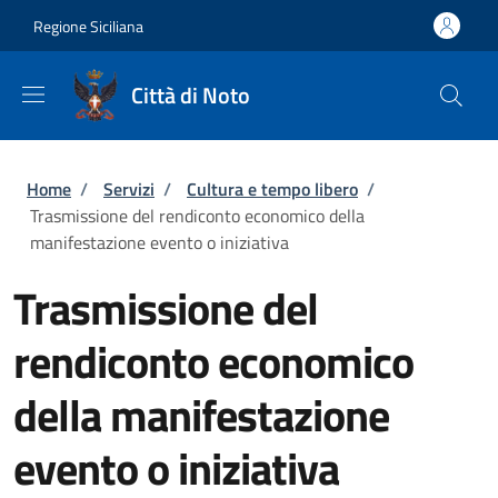
Salta al contenuto principale
Skip to footer content
Regione Siciliana
Città di Noto
Briciole di pane
Home
/
Servizi
/
Cultura e tempo libero
/
Trasmissione del rendiconto economico della
manifestazione evento o iniziativa
Trasmissione del
rendiconto economico
della manifestazione
evento o iniziativa