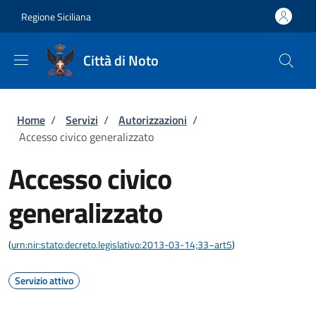
Salta al contenuto principale
Skip to footer content
Regione Siciliana
Città di Noto
Briciole di pane
Home
/
Servizi
/
Autorizzazioni
/
Accesso civico generalizzato
Accesso civico
generalizzato
(
urn:nir:stato:decreto.legislativo:2013-03-14;33~art5
)
Servizio attivo