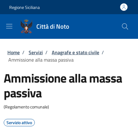
Salta al contenuto principale
Skip to footer content
Regione Siciliana
Città di Noto
Briciole di pane
Home
/
Servizi
/
Anagrafe e stato civile
/
Ammissione alla massa passiva
Ammissione alla massa
passiva
(Regolamento comunale)
Servizio attivo