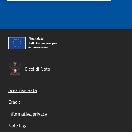
Città di Noto
Footer menu
Area riservata
Crediti
Informativa privacy
Note legali