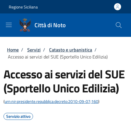
Salta al contenuto principale
Skip to footer content
Regione Siciliana
Città di Noto
Briciole di pane
Home
/
Servizi
/
Catasto e urbanistica
/
Accesso ai servizi del SUE (Sportello Unico Edilizia)
Accesso ai servizi del SUE
(Sportello Unico Edilizia)
(
urn:nir:presidente.repubblica:decreto:2010-09-07;160
)
Servizio attivo