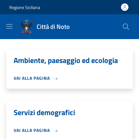
Salta al contenuto principale
Skip to footer content
Regione Siciliana
Città di Noto
Ambiente, paesaggio ed ecologia
VAI ALLA PAGINA
Servizi demografici
VAI ALLA PAGINA