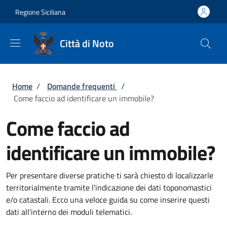
Salta al contenuto principale
Skip to footer content
Regione Siciliana
Città di Noto
Briciole di pane
Home
/
Domande frequenti
/
Come faccio ad identificare un immobile?
Come faccio ad
identificare un immobile?
Per presentare diverse pratiche ti sarà chiesto di localizzarle
territorialmente tramite l'indicazione dei dati toponomastici
e/o catastali. Ecco una veloce guida su come inserire questi
dati all'interno dei moduli telematici.