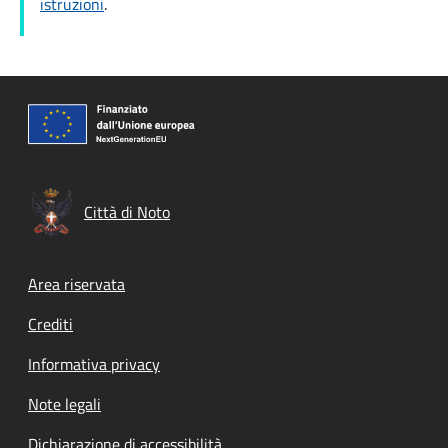
istruzioni
.
Città di Noto
Footer menu
Area riservata
Crediti
Informativa privacy
Note legali
Dichiarazione di accessibilità