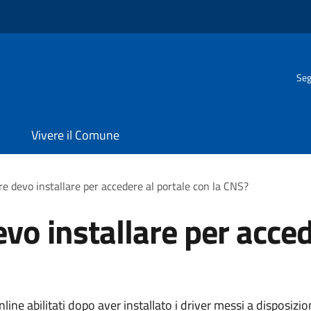
Seg
Vivere il Comune
e devo installare per accedere al portale con la CNS?
vo installare per acced
nline abilitati dopo aver installato i driver messi a disposizi