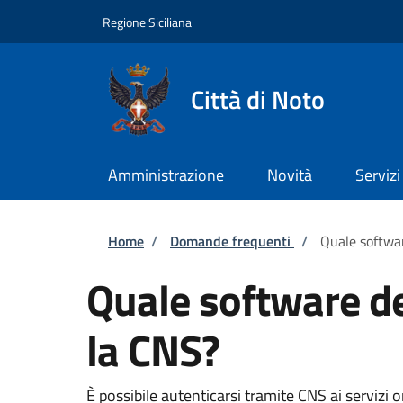
Salta al contenuto principale
Skip to footer content
Regione Siciliana
Città di Noto
Amministrazione
Novità
Servizi
Briciole di pane
Home
/
Domande frequenti
/
Quale softwar
Quale software de
la CNS?
È possibile autenticarsi tramite CNS ai servizi o