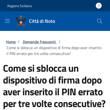
Salta al contenuto principale
Skip to footer content
Regione Siciliana
Città di Noto
Briciole di pane
Home
/
Domande frequenti
/
Come si sblocca un dispositivo di firma dopo aver inserito
il PIN errato per tre volte consecutive?
Come si sblocca un
dispositivo di firma dopo
aver inserito il PIN errato
per tre volte consecutive?