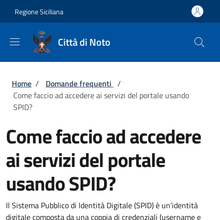
Salta al contenuto principale
Skip to footer content
Regione Siciliana
Città di Noto
Briciole di pane
Home
/
Domande frequenti
/
Come faccio ad accedere ai servizi del portale usando
SPID?
Come faccio ad accedere
ai servizi del portale
usando SPID?
Il Sistema Pubblico di Identità Digitale (SPID) è un’identità
digitale composta da una coppia di credenziali (username e