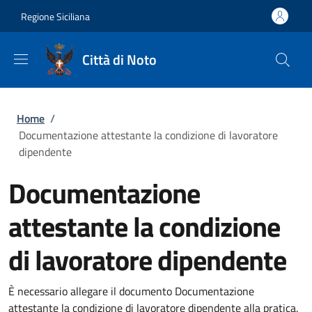
Salta al contenuto principale
Skip to footer content
Regione Siciliana
Città di Noto
Briciole di pane
Home
/
Documentazione attestante la condizione di lavoratore
dipendente
Documentazione
attestante la condizione
di lavoratore dipendente
È necessario allegare il documento Documentazione
attestante la condizione di lavoratore dipendente alla pratica.