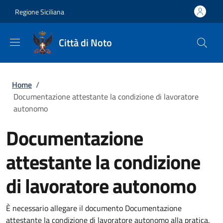
Salta al contenuto principale
Skip to footer content
Regione Siciliana
Città di Noto
Briciole di pane
Home
/
Documentazione attestante la condizione di lavoratore
autonomo
Documentazione
attestante la condizione
di lavoratore autonomo
È necessario allegare il documento Documentazione
attestante la condizione di lavoratore autonomo alla pratica.