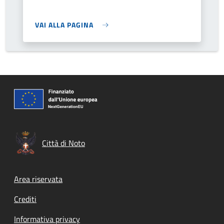
VAI ALLA PAGINA
Città di Noto
Footer menu
Area riservata
Crediti
Informativa privacy