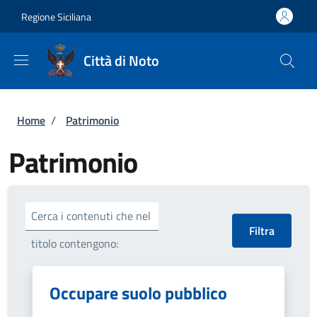
Salta al contenuto principale
Skip to footer content
Regione Siciliana
Città di Noto
Briciole di pane
Home
/
Patrimonio
Patrimonio
Cerca i contenuti che nel
titolo contengono:
Occupare suolo pubblico