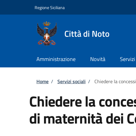
Salta al contenuto principale
Skip to footer content
Regione Siciliana
Città di Noto
Amministrazione
Novità
Servizi
Briciole di pane
Home
/
Servizi sociali
/
Chiedere la concess
Chiedere la conce
di maternità dei 