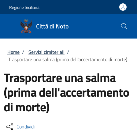
Salta al contenuto principale
Skip to footer content
Regione Siciliana
Città di Noto
Briciole di pane
Home
/
Servizi cimiteriali
/
Trasportare una salma (prima dell'accertamento di morte)
Trasportare una salma
(prima dell'accertamento
di morte)
Condividi