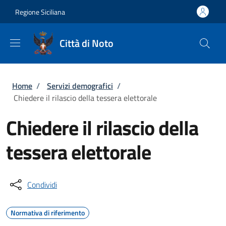
Salta al contenuto principale
Skip to footer content
Regione Siciliana
Città di Noto
Briciole di pane
Home
/
Servizi demografici
/
Chiedere il rilascio della tessera elettorale
Chiedere il rilascio della
tessera elettorale
Condividi
Normativa di riferimento