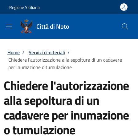
Salta al contenuto principale
Skip to footer content
Regione Siciliana
Città di Noto
Briciole di pane
Home
/
Servizi cimiteriali
/
Chiedere l'autorizzazione alla sepoltura di un cadavere
per inumazione o tumulazione
Chiedere l'autorizzazione
alla sepoltura di un
cadavere per inumazione
o tumulazione