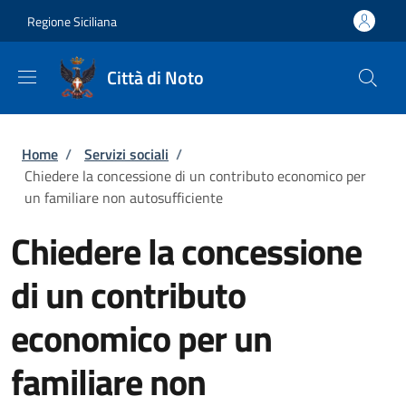
Salta al contenuto principale
Skip to footer content
Regione Siciliana
Città di Noto
Briciole di pane
Home
/
Servizi sociali
/
Chiedere la concessione di un contributo economico per
un familiare non autosufficiente
Chiedere la concessione
di un contributo
economico per un
familiare non