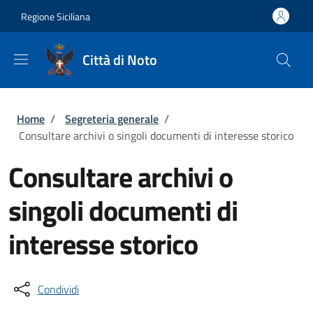
Salta al contenuto principale
Skip to footer content
Regione Siciliana
Città di Noto
Briciole di pane
Home
/
Segreteria generale
/
Consultare archivi o singoli documenti di interesse storico
Consultare archivi o
singoli documenti di
interesse storico
Condividi